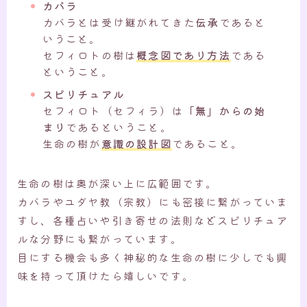
カバラ
カバラとは受け継がれてきた
伝承
であると
いうこと。
セフィロトの樹は
概念図であり方法
である
ということ。
スピリチュアル
セフィロト（セフィラ）は
「無」からの始
まり
であるということ。
生命の樹が
意識の設計図
であること。
生命の樹は奥が深い上に広範囲です。
カバラやユダヤ教（宗教）にも密接に繋がっていま
すし、各種占いや引き寄せの法則などスピリチュア
ルな分野にも繋がっています。
目にする機会も多く神秘的な生命の樹に少しでも興
味を持って頂けたら嬉しいです。