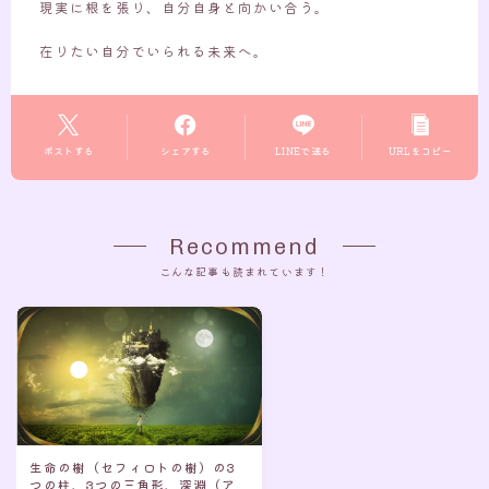
現実に根を張り、自分自身と向かい合う。
在りたい自分でいられる未来へ。
ポストする
シェアする
LINEで送る
URLをコピー
Recommend
こんな記事も読まれています！
生命の樹（セフィロトの樹）の3
つの柱、3つの三角形、深淵（ア