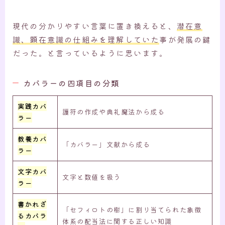
現代の分かりやすい言葉に置き換えると、
潜在意
識、顕在意識の仕組みを理解していた
事が発展の鍵
だった。と言っているように思います。
カバラーの四項目の分類
実践カバ
護符の作成や典礼魔法から成る
ラー
教養カバ
「カバラー」文献から成る
ラー
文字カバ
文字と数値を扱う
ラー
書かれざ
「セフィロトの樹」に割り当てられた象徴
るカバラ
体系の配当法に関する正しい知識