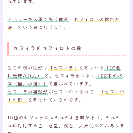
れています。
カバラーが
伝承
であり
体系
、
セフィロトの樹が
方
法
、という事になります。
セフィラとセフィロトの樹
生命の樹の図形は
「セフィラ」
と呼ばれる
「10個
に光球/○(丸)」
と、セフィラをつなぐ
「22本のパ
ス（径、小径）」
で描かれています。
セフィラの
複数形
がセフィロトなので、
「セフィロ
トの樹」
と呼ばれているのです。
10個のセフィラにはそれぞれ意味があり、それぞ
れに対応する色、惑星、鉱石、大天使などがありま