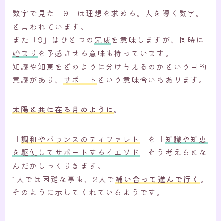
数字で見た「9」は理想を求める。人を導く数字。
と言われています。
また「9」はひとつの
完成
を意味しますが、同時に
始まり
を予感させる意味も持っています。
知識や知恵をどのように分け与えるのかという目的
意識があり、
サポート
という意味合いもあります。
太陽と共に在る月のように
。
「
調和やバランスのティファレト
」を「
知識や知恵
を駆使してサポートするイエソド
」そう考えるとな
んだかしっくりきます。
1人では困難な事も、2人で
補い合って進んで行く
。
そのように示してくれているようです。