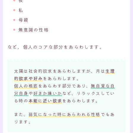
夜
私
母親
無意識の性格
など、個人のコアな部分をあらわします。
太陽は社会的欲求をあらわしますが、月は
生理
的欲求や好み
をあらわします。
個人の根底
をあらわす部分であり、
無自覚な自
分自身
や
好きか嫌いか
など、リラックスしてい
る時の
本能に近い欲求
をあらわします。
また、
弱気になった時にあらわれる性格
でもあ
ります。