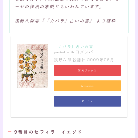
ーゼの律法の象徴ともいわれています。
浅野八郎著『「カバラ」占いの書』 より抜粋
「カバラ」占いの書
ヨメレバ
posted with
浅野八郎 説話社 2009年06月
楽天ブックス
Amazon
Kindle
9番目のセフィラ イエソド