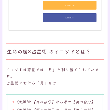
Amazon
Kindle
生命の樹×占星術 のイエソドとは？
イエソドは惑星では「月」を割り当てられていま
す。
占星術における「月」とは
[太陽]が【表の自分】なら月は【裏の自分】
[太陽]が【顕在意識】なら月は【潜在意識】