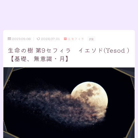
2019.09.08
2026.07.01
2.セフィラ
PR
生命の樹 第9セフィラ イエソド(Yesod )
【基礎、無意識・月】