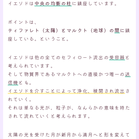
イエソドは
中央の均衡の柱
に鎮座しています。
ポイントは、
ティファレト（太陽）とマルクト（地球）の
間
に
鎮
座している。ということ。
イエソドは他の全てのセフィロート流出の
受容器
と
考えられています。
そして物質界であるマルクトへの直接かつ唯一の
送
信機
とも。
イエソドを介すことによって浄化、検閲され流出
さ
れていく。
それは単なる光が、粒子が、なんらかの意味を持た
されて流れていくと考えられます。
太陽の光を受けた月が新月から満月へと形を変えて