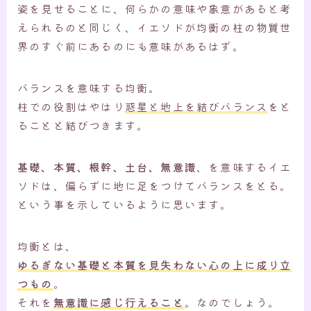
姿を見せることに、何らかの意味や象意があると考
えられるのと同じく、イエソドが均衡の柱の物質世
界のすぐ前にあるのにも意味があるはず。
バランスを意味する均衡。
柱での役割はやはり
惑星と地上を結びバランス
をと
ることと結びつきます。
基礎、本質、根幹、土台、無意識
、を意味するイエ
ソドは、偏らずに地に足をつけてバランスをとる。
という事を示しているように思います。
均衡とは、
ゆるぎない基礎と本質を見失わない心の上に成り立
つもの
。
それを
無意識に感じ行えること
。なのでしょう。