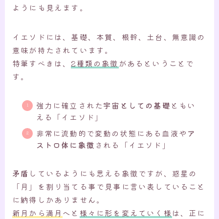
ようにも見えます。
イエソドには、基礎、本質、根幹、土台、無意識の
意味が持たされています。
特筆すべきは、
2種類の象徴
があるということで
す。
強力に確立された
宇宙としての基礎
ともい
える「イエソド」
非常に流動的で変動の状態にある血液や
ア
ストロ体に象徴
される「イエソド」
矛盾
しているようにも思える象徴ですが、惑星の
「月」を割り当てる事で見事に言い表していること
に納得しかありません。
新月から満月
へと
様々に形を変えていく様
は、正に