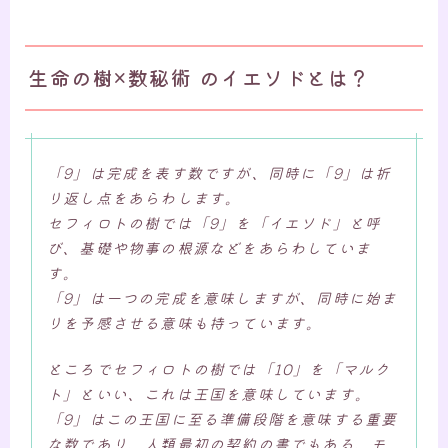
生命の樹×数秘術 のイエソドとは？
「9」は完成を表す数ですが、同時に「9」は折
り返し点をあらわします。
セフィロトの樹では「9」を「イエソド」と呼
び、基礎や物事の根源などをあらわしていま
す。
「9」は一つの完成を意味しますが、同時に始ま
りを予感させる意味も持っています。
ところでセフィロトの樹では「10」を「マルク
ト」といい、これは王国を意味しています。
「9」はこの王国に至る準備段階を意味する重要
な数であり、人類最初の契約の書でもある、モ