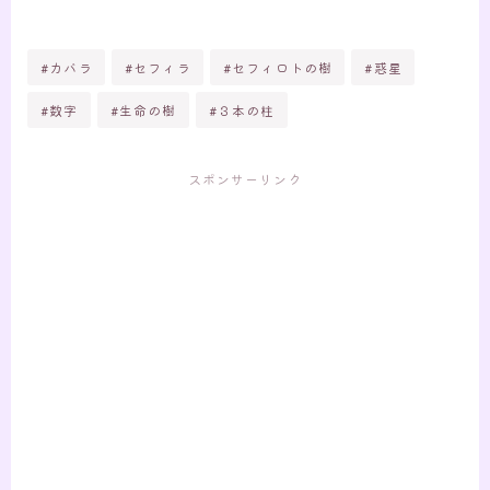
#カバラ
#セフィラ
#セフィロトの樹
#惑星
#数字
#生命の樹
#３本の柱
スポンサーリンク