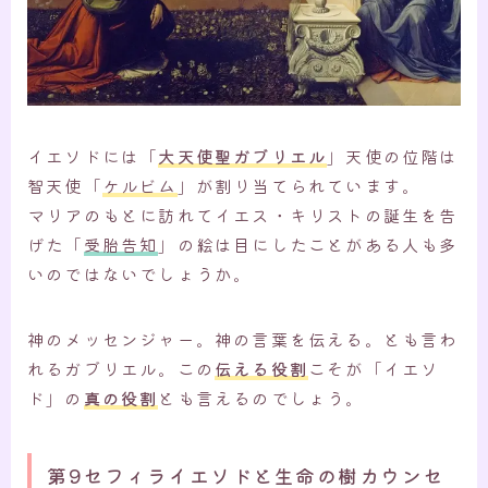
イエソドには「
大天使聖ガブリエル
」天使の位階は
智天使「
ケルビム
」が割り当てられています。
マリアのもとに訪れてイエス・キリストの誕生を告
げた「
受胎告知
」の絵は目にしたことがある人も多
いのではないでしょうか。
神のメッセンジャー。神の言葉を伝える。とも言わ
れるガブリエル。この
伝える役割
こそが「イエソ
ド」の
真の役割
とも言えるのでしょう。
第9セフィライエソドと生命の樹カウンセ