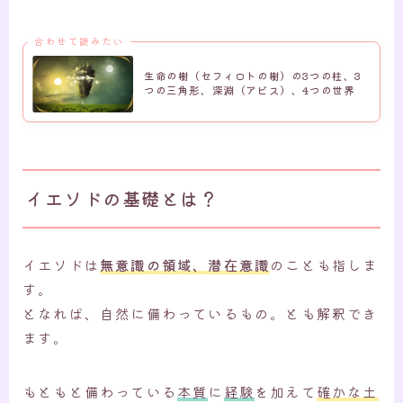
合わせて読みたい
生命の樹（セフィロトの樹）の3つの柱、3
つの三角形、深淵（アビス）、4つの世界
イエソドの基礎とは？
イエソドは
無意識の領域、潜在意識
のことも指しま
す。
となれば、自然に備わっているもの。とも解釈でき
ます。
もともと備わっている
本質
に
経験
を加えて
確かな土