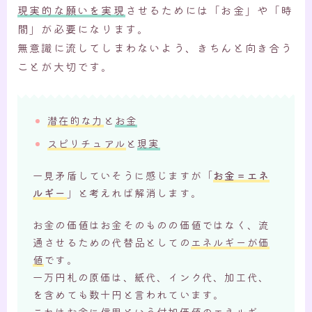
現実的な願いを実現
させるためには「お金」や「時
間」が必要になります。
無意識に流してしまわないよう、きちんと向き合う
ことが大切です。
潜在的な力
と
お金
スピリチュアル
と
現実
一見矛盾していそうに感じますが「
お金＝エネ
ルギー
」と考えれば解消します。
お金の価値はお金そのものの価値ではなく、流
通させるための代替品としての
エネルギーが価
値
です。
一万円札の原価は、紙代、インク代、加工代、
を含めても数十円と言われています。
これはお金に
信用という付加価値
のエネルギー