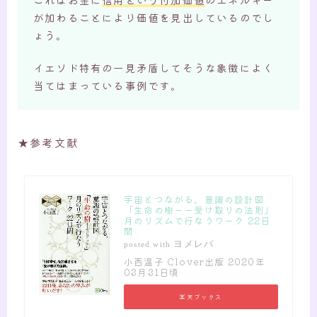
が加わることにより価値を見出しているのでし
ょう。
イエソド特有の一見矛盾してそうな象徴によく
当てはまっている事例です。
★参考文献
宇宙とつながる、意識の設計図
「生命の樹ーー受け取りの法則」
月のリズムで行なうワーク 22日
間
ヨメレバ
posted with
小西温子 Clover出版 2020年
03月31日頃
楽天ブックス