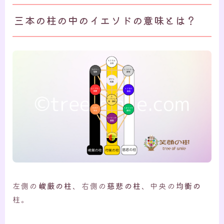
三本の柱の中のイエソドの意味とは？
左側の
峻厳の柱
、右側の
慈悲の柱
、中央の
均衡の
柱。