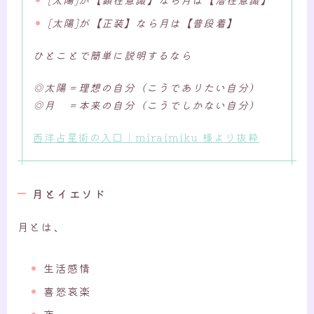
[太陽]が【正装】なら月は【普段着】
ひとことで簡単に説明するなら
◎太陽＝理想の自分（こうでありたい自分）
◎月 ＝本来の自分（こうでしかない自分）
西洋占星術の入口｜miraimiku 様より抜粋
月とイエソド
月とは、
生活感情
喜怒哀楽