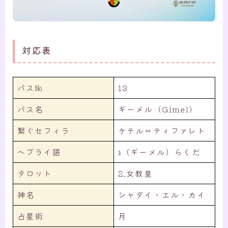
対応表
パス№
13
パス名
ギーメル（Gimel）
繋ぐセフィラ
ケテル⇔ティファレト
ヘブライ語
ℷ（ギーメル）らくだ
タロット
2.女教皇
神名
シャダイ・エル・カイ
占星術
月