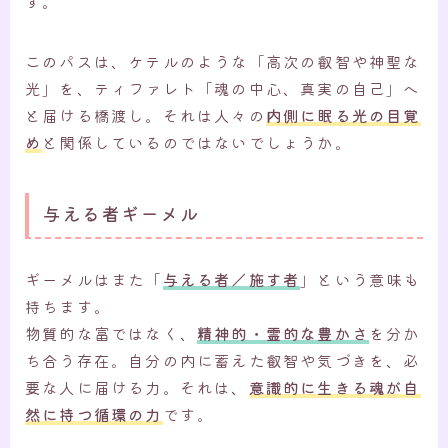
す。
このパスは、ケテルのような「高次の叡智や神聖な
光」を、ティファレト「魂の中心、真実の自己」へ
と届ける橋渡し。それは人々の
内側に眠る光の目覚
め
と関係しているのではないでしょうか。
与える者ギーメル
ギーメルはまた「
与える者／施す者
」という意味も
持ちます。
物質的な富ではなく、
精神的・霊的な豊かさ
を分か
ち合う存在。自分の内に蓄えた叡智や気づきを、必
要な人に届ける力。それは、
意識的に生きる魂が自
然に持つ循環の力
です。