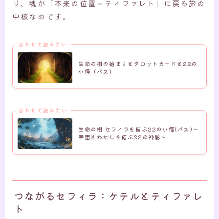
り、魂が「本来の位置＝ティファレト」に戻る旅の
中核なのです。
合わせて読みたい
生命の樹の始まりとタロットカードと22の
小径（パス）
合わせて読みたい
生命の樹 セフィラを結ぶ22の小径(パス)～
宇宙とわたしを結ぶ22の神秘～
つながるセフィラ：ケテルとティファレ
ト