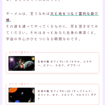
ギーメルは、言うなれば
天と地をつなぐ霊的な架け
橋
。
その道を通ってやってくるものに、耳を澄ませてみ
てください。それはきっとあなた自身の奥深くと、
宇宙の中心がひとつになる瞬間なのです。
合わせて読みたい
生命の樹 セフィラ1～5（ケテル、コクマ
ー、ビナー、ケセド、ゲブラー）
合わせて読みたい
生命の樹 セフィラ6～10（ティファレト、
ネツァク、ホド、イエソド、マルクト）ダア
ト