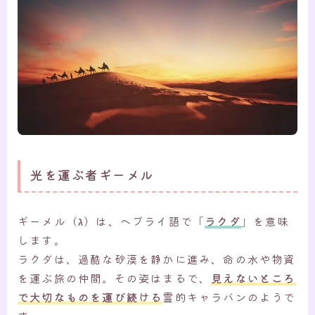
光を運ぶ者ギーメル
ギーメル（ג）は、ヘブライ語で「
ラクダ
」を意味
します。
ラクダは、過酷な砂漠を静かに進み、命の水や物資
を運ぶ旅の仲間。その姿はまるで、
見えないところ
で大切なものを運び続ける
霊的キャラバンのようで