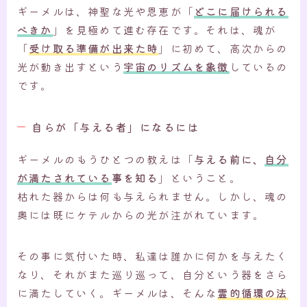
ギーメルは、神聖な光や恩恵が「
どこに届けられる
べきか
」を見極めて進む存在です。それは、魂が
「
受け取る準備が出来た時
」に初めて、高次からの
光が動き出すという
宇宙のリズムを象徴
しているの
です。
自らが「与える者」になるには
ギーメルのもうひとつの教えは「
与える前に、
自分
が満たされている
事を知る
」ということ。
枯れた器からは何も与えられません。しかし、魂の
奥には既にケテルからの光が注がれています。
その事に気付いた時、私達は誰かに何かを与えたく
なり、それがまた巡り巡って、自分という器をさら
に満たしていく。ギーメルは、そんな
霊的循環の法