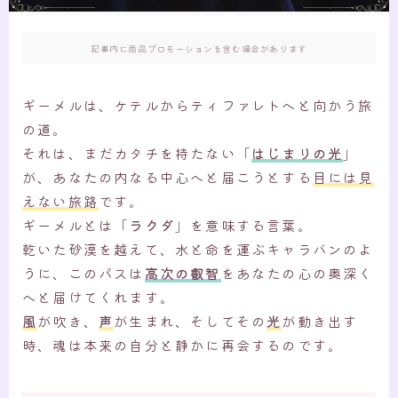
記事内に商品プロモーションを含む場合があります
ギーメルは、ケテルからティファレトへと向かう旅
の道。
それは、まだカタチを持たない「
はじまりの光
」
が、あなたの内なる中心へと届こうとする
目には見
えない旅路
です。
ギーメルとは「
ラクダ
」を意味する言葉。
乾いた砂漠を越えて、水と命を運ぶキャラバンのよ
うに、このパスは
高次の叡智
をあなたの心の奥深く
へと届けてくれます。
風
が吹き、
声
が生まれ、そしてその
光
が動き出す
時、魂は本来の自分と静かに再会するのです。