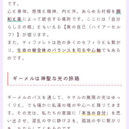
です。
心と身体、感情と精神、内と外。あらゆる対極を
調
和と美
によって統合する場所です。ここには「自分
らしさの核」ともいえる【真の自己（ハイアーセル
フ）】が宿ります。
また、ティファレトは他の多くのセフィラとも繋が
り、
生命の樹全体のバランスを司る中心軸
でもある
のです。
ギーメルは神聖な光の旅路
ギーメルのパスを通して、ケテルの無限の光はゆっ
くりと、でも確かに私達の魂の中心へと降りてきま
す。その光は、私たちの意識に「
本当の自分
」を思
い出させ、混乱の中に静けさを、孤独の中に繋がり
を、もたらしてくれるのです。