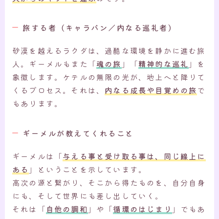
旅する者（キャラバン／内なる巡礼者）
砂漠を越えるラクダは、過酷な環境を静かに進む旅
人。ギーメルもまた「
魂の旅
」「
精神的な巡礼
」を
象徴します。ケテルの無限の光が、地上へと降りて
くるプロセス。それは、
内なる成長や目覚めの旅
で
もあります。
ギーメルが教えてくれること
ギーメルは「
与える事と受け取る事は、同じ線上に
ある
」ということを示しています。
高次の源と繋がり、そこから得たものを、自分自身
にも、そして世界にも差し出していく。
それは「
自他の調和
」や「
循環のはじまり
」でもあ