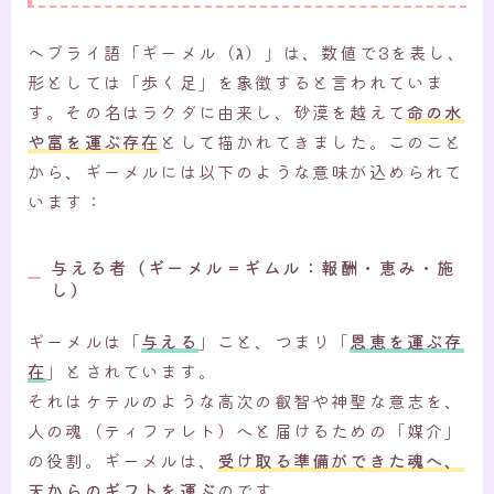
ヘブライ語「ギーメル（ג）」は、数値で3を表し、
形としては「歩く足」を象徴すると言われていま
す。その名はラクダに由来し、砂漠を越えて
命の水
や富を運ぶ存在
として描かれてきました。このこと
から、ギーメルには以下のような意味が込められて
います：
与える者（ギーメル＝ギムル：報酬・恵み・施
し）
ギーメルは「
与える
」こと、つまり「
恩恵を運ぶ存
在
」とされています。
それはケテルのような高次の叡智や神聖な意志を、
人の魂（ティファレト）へと届けるための「媒介」
の役割。ギーメルは、
受け取る準備ができた魂へ、
天からのギフトを運ぶ
のです。