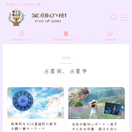
-女性のための生命の樹-
MENU
プロフィール
生命の樹レポート
生命の樹Wレポート
参考文献
お問い合わせ
TAG
占星術、占星学
効果的な☆12星座別☆新月
生命の樹Wレポート～迷子
の願い事キーワード
の人生は卒業 弱さと共に