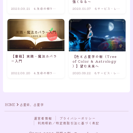
強くなる～
2023.03.21
4.生命の樹ライ
2023.01.07
6.サービス・レポ
ブラリー
ート
【書籍】実践・魔法カバラ
【色と占星学の樹（Tree
ー入門
of Color ＆ Astrology
）】望む未来へ
2022.03.20
4.生命の樹ライ
2020.09.22
6.サービス・レポ
ブラリー
ート
Follow Me
HOME
占星術、占星学
運営者情報
プライバシーポリシー
利用規約／特定商取引法に基づく表記